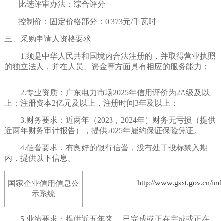
比选评审办法：综合评分
控制价：固定价格部分：
0.373元/千瓦时
三、
采购申请人
资格要求
1.须是中华人民共和国境内合法注册的，并取得营业执照
的独立法人，并在人员、资金等方面具有相应的服务能力；
2.专业资质：广东电力市场202
5
年信用评价为
2
A级及以
上；注册资本
2亿
元及以上，
注册时间
3年及以上
；
3.财务要求：近两年
（
2023，2024年）
财务无亏损（提供
近两年财务审计报告），
提供2025年履约保证保险凭证
。
4.信誉要求：有良好的银行信誉，没有处于投标禁入期
内，提供以下信息。
http
://
www
.
gsxt
.
gov
.
cn
/
in
国家企业信用信息公
示系统
5.
业绩要求：提供近五年来
，已完成或正在完成或正在