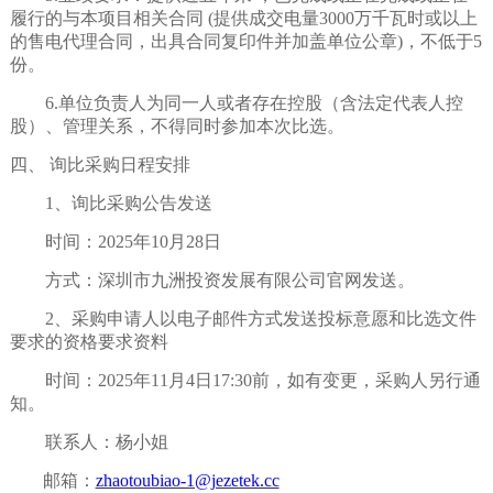
履行的与本项目相关合同
(提供成交电量
3
000万
千瓦时
或以上
的售电代理合同，出具合同复印件并加盖单位公章
)，不低于5
份。
6.单位负责人为同一人或者存在控股（含法定代表人控
股）、管理关系，不得同时参加本次比选。
四
、
询比采购
日程安排
1、
询比采购
公告发
送
时间：
202
5
年
10
月
28
日
方式：深圳市九洲投资发展有限公司官网发送。
2、
采购申请人
以
电子邮件方式
发送投标意愿和比选文件
要求的资格要求资料
时间：
202
5
年
11
月
4
日
17
:
30
前，如有变更，
采购人
另行通
知。
联系人：杨小姐
邮箱：
zhaotoubiao-1@jezetek.cc