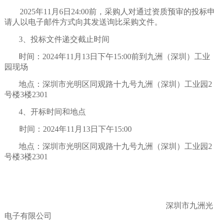
2025年11月6日24:00前，采购人对通过资质预审的投标申
请人以电子邮件方式向其发送询比采购文件。
3、投标文件递交截止时间
时间：
202
4
年
11
月
13
日
下
午
15
:
00
前
到
九洲（深圳）工业
园
现场
地点：深圳市光明区同观路十九号九洲（深圳）工业园
2
号楼3楼2301
4、开标时间和地点
时间：
202
4
年
11
月
13
日
下
午
15
:
00
地点：深圳市光明区同观路十九号九洲（深圳）工业园
2
号楼3楼2301
深圳市九洲光
电子有限公司